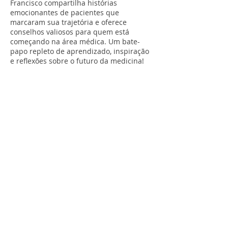
Francisco compartilha histórias
emocionantes de pacientes que
marcaram sua trajetória e oferece
conselhos valiosos para quem está
começando na área médica. Um bate-
papo repleto de aprendizado, inspiração
e reflexões sobre o futuro da medicina!
Publicado em 13 de nov 2024
Neste vídeo, trazemos uma entrevista