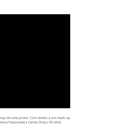
abeça de uma jovem. Com direito a um mash-up
alesca Popozuda) e Candy Shop ( 50 cent).