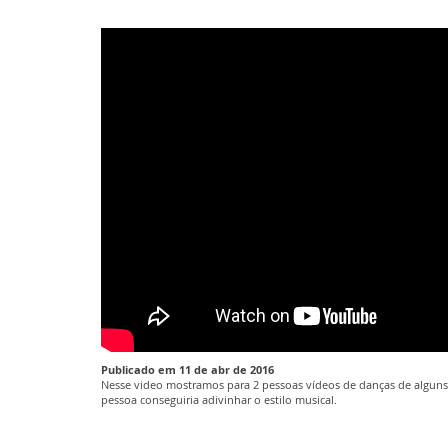
Publicado em 11 de abr de 2016
Nesse video mostramos para 2 pessoas vídeos de danças de alguns 
pessoa conseguiria adivinhar o estilo musical.