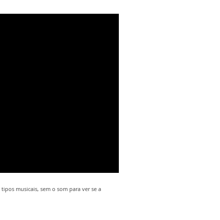
tipos musicais, sem o som para ver se a