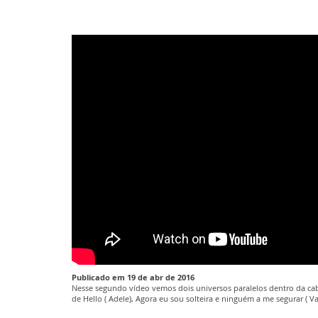
Publicado em 19 de abr de 2016
Nesse segundo vídeo vemos dois universos paralelos dentro da c
de Hello ( Adele), Agora eu sou solteira e ninguém a me segurar ( V