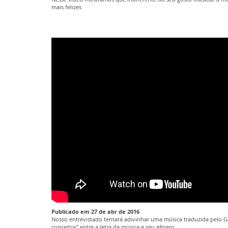
mais felizes
Publicado em 27 de abr de 2016
Nosso entrevistado tentará adivinhar uma música traduzida pelo Go
conceitos" entre a letra da música e seu gênero.