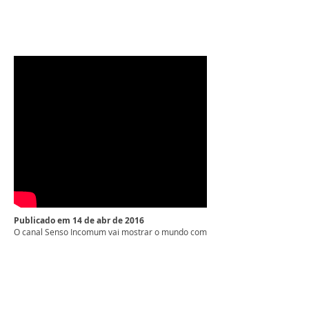
Publicado em 14 de abr de 2016
O canal Senso Incomum vai mostrar o mundo com
perspectivas diferentes. Iremos te tirar da sua
zona de conforto, do óbvio e do comum. Não
iremos te dar respostas, mas provocar perguntas.
O objetivo não é fazer com que você mude, mas
que conheça opniões iguais ou diferentes das
suas. Se aceite e seja você! Entre no SENSO