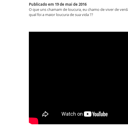
Publicado em 19 de mai de 2016
O que uns chamam de loucura, eu chamo de viver de verdade
qual foi a maior loucura de sua vida ??