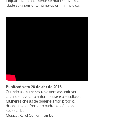
Enquanto a minha mente se manter jovem, a
idade será somente números em minha vida.
Publicado em 28 de abr de 2016
Quando as mulheres resolvem assumir seu
cachos e revelar o natural, esse é o resultado.
Mulheres cheias de poder e amor próprio,
dispostas a enfrentar o padrão estético da
sociedade.
Música: Karol Conka - Tombei